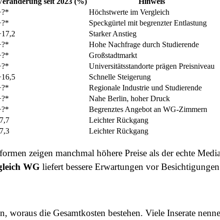
Veränderung seit 2023 (%)
Hinweis
+?*
Höchstwerte im Vergleich
+?*
Speckgürtel mit begrenzter Entlastung
+17,2
Starker Anstieg
+?*
Hohe Nachfrage durch Studierende
+?*
Großstadtmarkt
+?*
Universitätsstandorte prägen Preisniveau
+16,5
Schnelle Steigerung
+?*
Regionale Industrie und Studierende
+?*
Nahe Berlin, hoher Druck
+?*
Begrenztes Angebot an WG-Zimmern
-7,7
Leichter Rückgang
-7,3
Leichter Rückgang
attformen zeigen manchmal höhere Preise als der echte Med
gleich WG
liefert bessere Erwartungen vor Besichtigungen
n, woraus die Gesamtkosten bestehen. Viele Inserate nenn