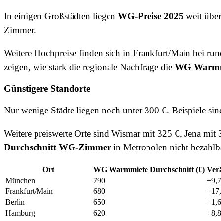
In einigen Großstädten liegen
WG-Preise 2025
weit über
Zimmer.
Weitere Hochpreise finden sich in Frankfurt/Main bei ru
zeigen, wie stark die regionale Nachfrage die
WG Warmmi
Günstigere Standorte
Nur wenige Städte liegen noch unter 300 €. Beispiele si
Weitere preiswerte Orte sind Wismar mit 325 €, Jena mit 
Durchschnitt WG-Zimmer
in Metropolen nicht bezahlba
Ort
WG Warmmiete Durchschnitt (€)
Ver
München
790
+9,
Frankfurt/Main
680
+17
Berlin
650
+1,
Hamburg
620
+8,