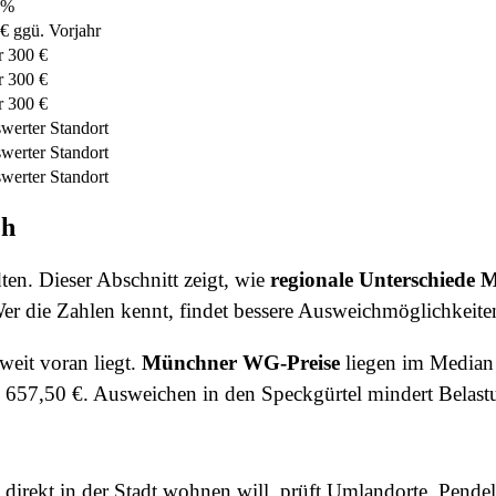
1%
€ ggü. Vorjahr
r 300 €
r 300 €
r 300 €
swerter Standort
swerter Standort
swerter Standort
ch
n. Dieser Abschnitt zeigt, wie
regionale Unterschiede M
er die Zahlen kennt, findet bessere Ausweichmöglichkeiten 
eit voran liegt.
Münchner WG-Preise
liegen im Median 
 657,50 €. Ausweichen in den Speckgürtel mindert Belast
irekt in der Stadt wohnen will, prüft Umlandorte. Pendeln