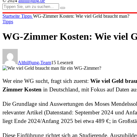
© 2024
althilftjung.de
Startseite
Tipps
WG-Zimmer Kosten: Wie viel Geld braucht man?
Tipps
WG-Zimmer Kosten: Wie viel G
Althilfjung-Team
15 Lesezeit
Wer eine WG sucht, fragt sich zuerst:
Wie viel Geld br
Zimmer Kosten
in Deutschland, mit Fokus auf Daten a
Die Grundlage sind Auswertungen des Moses Mendelssohn
relevanter Artikel (Datenstand: September 2024 und Anf
liegt Ende 2024/Anfang 2025 bei etwa 489 €; in Großstäd
Diese Einführung richtet sich an Studierende, Auszubilde