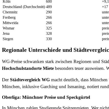
Köln
600
+9,
Deutschland (Durchschnitt)
489
+17 
Chemnitz
290
unte
Freiberg
266
unte
Mittweida
266
unte
Wismar
325
prei
Jena
328
prei
Siegen
330
prei
Regionale Unterschiede und Städteverglei
WG-Preise schwanken stark zwischen Regionen und Städte
Hochschulstandorte Miete
besonders teuer ausweisen. W
Der
Städtevergleich WG
macht deutlich, dass München w
München, inklusive Garching und Ismaning, notiert rund
Oberliga: Münchner Preise und Speckgürtel
In München zahlen Studierende Spitzenmieten. Wer nicht d