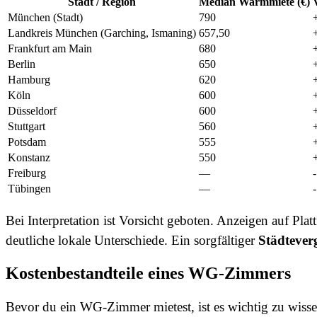
Stadt / Region
Median Warmmiete (€)
München (Stadt)
790
Landkreis München (Garching, Ismaning)
657,50
Frankfurt am Main
680
Berlin
650
Hamburg
620
Köln
600
Düsseldorf
600
Stuttgart
560
Potsdam
555
Konstanz
550
Freiburg
—
Tübingen
—
Bei Interpretation ist Vorsicht geboten. Anzeigen auf Pl
deutliche lokale Unterschiede. Ein sorgfältiger
Städtever
Kostenbestandteile eines WG-Zimmers
Bevor du ein WG-Zimmer mietest, ist es wichtig zu wisse