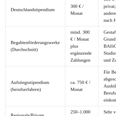
300 € /
privat
Deutschlandstipendium
Monat
andere
nach 
mind. 300
Gestaf
€ / Monat
Grund
Begabtenförderungswerke
plus
BAföG,
(Durchschnitt)
ergänzende
Studie
Zahlungen
und Z
Für Be
abgesc
Aufstiegsstipendium
ca. 750 € /
Ausbi
(berufserfahren)
Monat
Berufs
einko
250–1.000
Sehr v
Regionale/Private